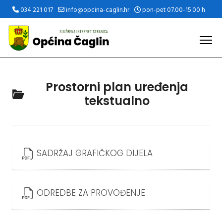
034 221 017
info@opcina-caglin.hr
pon-pet 07.00-15.00 h
Prostorni plan uređenja
tekstualno
SADRŽAJ GRAFIČKOG DIJELA
ODREDBE ZA PROVOĐENJE