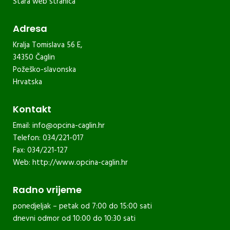
Stara web stranica
Adresa
Kralja Tomislava 56 E,
34350 Čaglin
Požeško-slavonska
Hrvatska
Kontakt
Email:
info@opcina-caglin.hr
Telefon: 034/221-017
Fax: 034/221-127
Web:
http://www.opcina-caglin.hr
Radno vrijeme
ponedjeljak – petak od 7:00 do 15:00 sati
dnevni odmor od 10:00 do 10:30 sati