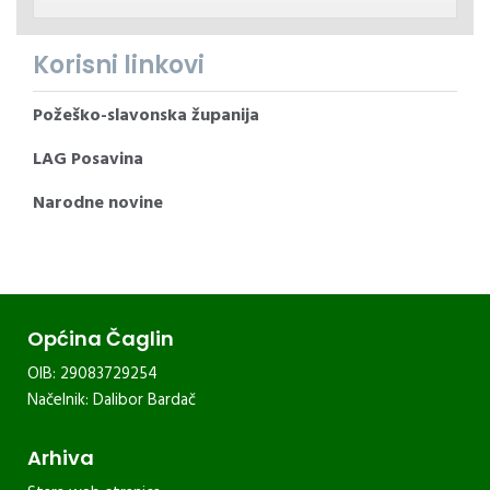
Korisni linkovi
Požeško-slavonska županija
LAG Posavina
Narodne novine
Općina Čaglin
OIB: 29083729254
Načelnik: Dalibor Bardač
Arhiva