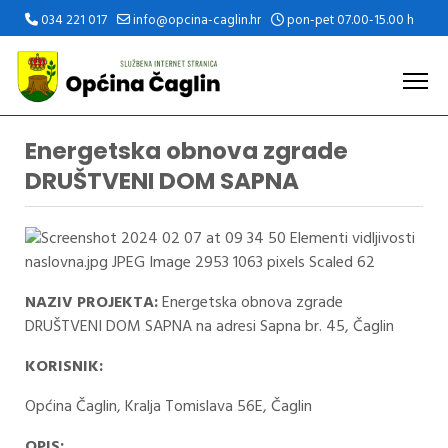
034 221 017
info@opcina-caglin.hr
pon-pet 07.00-15.00 h
Energetska obnova zgrade
DRUŠTVENI DOM SAPNA
NAZIV PROJEKTA:
Energetska obnova zgrade
DRUŠTVENI DOM SAPNA na adresi Sapna br. 45, Čaglin
KORISNIK:
Općina Čaglin, Kralja Tomislava 56E, Čaglin
OPIS: