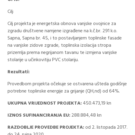
Cilj:
Cilj projekta je energetska obnova vanjske ovojnice za
zgradu društvene namjene izgrađene na k.č.br. 291 k.o.
Sapna, Sapna br. 45, i to postavljanjem toplinske fasade
na vanjske zidove zgrade, toplinska izolacija stropa
prizemlja prema negrijanom tavanu te izmjena vanjske
stolarije u učinkovitiju PVC stolariju.
Rezultati:
Provedbom projekta očekuje se ostvarena ušteda godišnje
potrebne toplinske energije za grijanje (QH,nd) od 64%.
UKUPNA VRIJEDNOST PROJEKTA:
450.473,19 kn
IZNOS SUFINANCIRANJA EU:
288.884,48 kn
RAZDOBLJE PROVEDBE PROJEKTA:
od 2. listopada 2017.
do 24. rujna 2020.