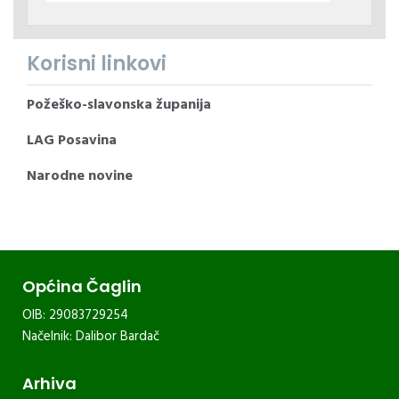
Korisni linkovi
Požeško-slavonska županija
LAG Posavina
Narodne novine
Općina Čaglin
OIB: 29083729254
Načelnik: Dalibor Bardač
Arhiva