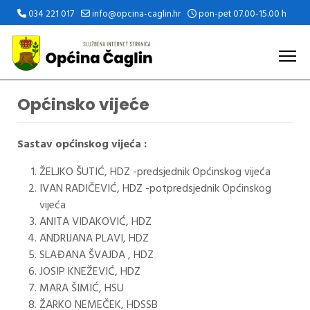
034 221 017
info@opcina-caglin.hr
pon-pet 07.00-15.00 h
Općinsko vijeće
Sastav općinskog vijeća :
ŽELJKO ŠUTIĆ, HDZ -predsjednik Općinskog vijeća
IVAN RADIČEVIĆ, HDZ -potpredsjednik Općinskog
vijeća
ANITA VIDAKOVIĆ, HDZ
ANDRIJANA PLAVI, HDZ
SLAĐANA ŠVAJDA , HDZ
JOSIP KNEŽEVIĆ, HDZ
MARA ŠIMIĆ, HSU
ŽARKO NEMEČEK, HDSSB