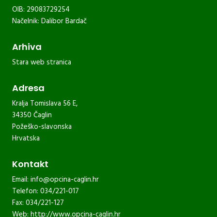
OIB: 29083729254
Načelnik: Dalibor Bardač
Arhiva
Stara web stranica
Adresa
Kralja Tomislava 56 E,
34350 Čaglin
Požeško-slavonska
Hrvatska
Kontakt
Email:
info@opcina-caglin.hr
Telefon: 034/221-017
Fax: 034/221-127
Web:
http://www.opcina-caglin.hr