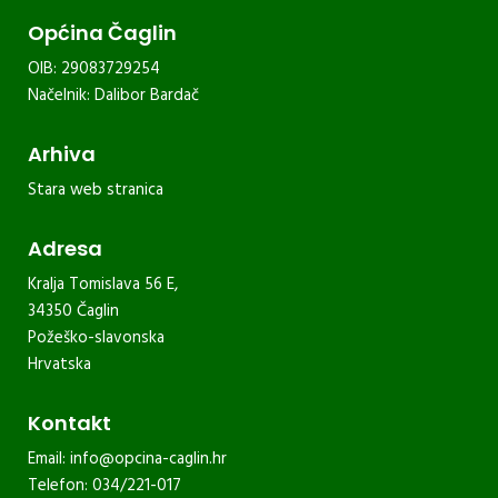
Općina Čaglin
OIB: 29083729254
Načelnik: Dalibor Bardač
Arhiva
Stara web stranica
Adresa
Kralja Tomislava 56 E,
34350 Čaglin
Požeško-slavonska
Hrvatska
Kontakt
Email:
info@opcina-caglin.hr
Telefon: 034/221-017