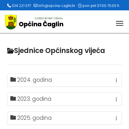
034 221 017
info@opcina-caglin.hr
pon-pet 07.00-15.00 h
Sjednice Općinskog vijeća
2024. godina
2023. godina
2025. godina