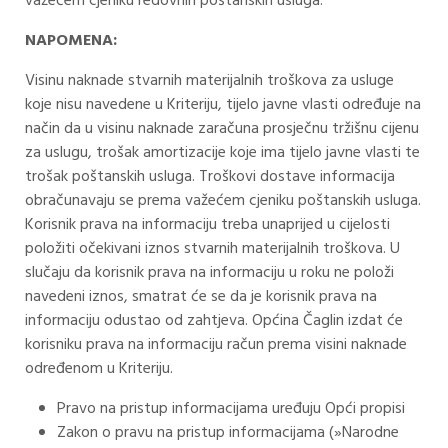
važećem cjeniku redovnih poštanskih usluga.
NAPOMENA:
Visinu naknade stvarnih materijalnih troškova za usluge
koje nisu navedene u Kriteriju, tijelo javne vlasti određuje na
način da u visinu naknade zaračuna prosječnu tržišnu cijenu
za uslugu, trošak amortizacije koje ima tijelo javne vlasti te
trošak poštanskih usluga. Troškovi dostave informacija
obračunavaju se prema važećem cjeniku poštanskih usluga.
Korisnik prava na informaciju treba unaprijed u cijelosti
položiti očekivani iznos stvarnih materijalnih troškova. U
slučaju da korisnik prava na informaciju u roku ne položi
navedeni iznos, smatrat će se da je korisnik prava na
informaciju odustao od zahtjeva. Općina Čaglin izdat će
korisniku prava na informaciju račun prema visini naknade
određenom u Kriteriju.
Pravo na pristup informacijama uređuju Opći propisi
Zakon o pravu na pristup informacijama (»Narodne