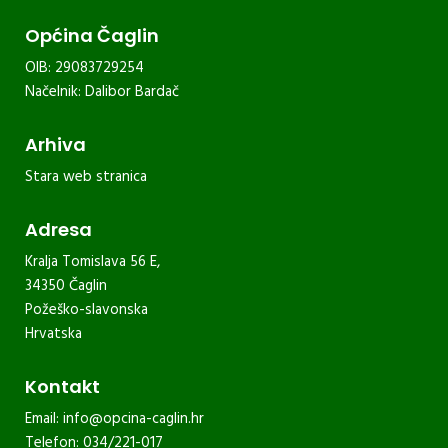
Općina Čaglin
OIB: 29083729254
Načelnik: Dalibor Bardač
Arhiva
Stara web stranica
Adresa
Kralja Tomislava 56 E,
34350 Čaglin
Požeško-slavonska
Hrvatska
Kontakt
Email:
info@opcina-caglin.hr
Telefon: 034/221-017