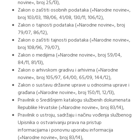
novine«, broj 25/13),
Zakon o zaštiti osobnih podataka (»Narodne novine«,
broj 103/03, 118/06, 41/08, 130/11, 106/12),
Zakon o tajnosti podataka (»Narodne novine«, broj
79/07, 86/12),
Zakon o zaštiti tajnosti podataka (»Narodne novine«,
broj 108/96, 79/07),
Zakon o medijima (»Narodne novine«, broj 59/04,
84/11, 81/13),
Zakon o arhivskom gradivu i arhivima (»Narodne
novine«, broj 105/97, 64/00, 65/09, 144/12),
Zakon o sustavu državne uprave u odnosima uprave i
građana (»Narodne novine«, broj 150/11, 12/13),
Pravilnik o Središnjem katalogu službenih dokumenata
Republike Hrvatske (»Narodne novine«, broj 83/14),
Pravilnik o ustroju, sadržaju i načinu vođenja službenog
Upisnika o ostvarivanju prava na pristup
informacijama i ponovnu uporabu informacija
(»Narodne novine«, broj 83/14),