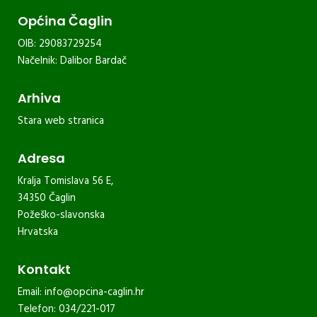
Općina Čaglin
OIB: 29083729254
Načelnik: Dalibor Bardač
Arhiva
Stara web stranica
Adresa
Kralja Tomislava 56 E,
34350 Čaglin
Požeško-slavonska
Hrvatska
Kontakt
Email:
info@opcina-caglin.hr
Telefon: 034/221-017