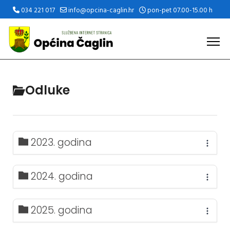
034 221 017
info@opcina-caglin.hr
pon-pet 07.00-15.00 h
Odluke
2023. godina
2024. godina
2025. godina