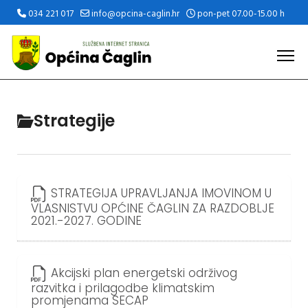
034 221 017
info@opcina-caglin.hr
pon-pet 07.00-15.00 h
Strategije
STRATEGIJA UPRAVLJANJA IMOVINOM U
VLASNISTVU OPĆINE ČAGLIN ZA RAZDOBLJE
2021.-2027. GODINE
Akcijski plan energetski održivog
razvitka i prilagodbe klimatskim
promjenama SECAP