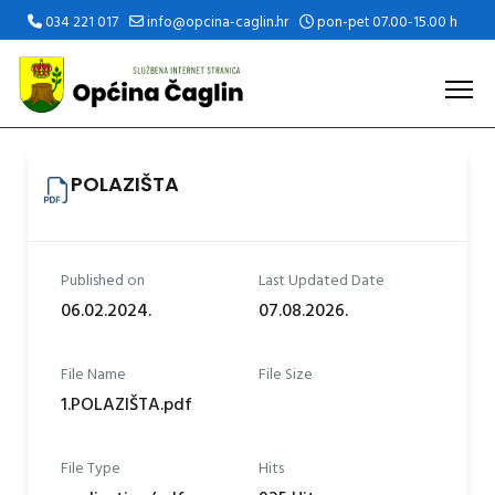
034 221 017
info@opcina-caglin.hr
pon-pet 07.00-15.00 h
POLAZIŠTA
Published on
Last Updated Date
06.02.2024.
07.08.2026.
File Name
File Size
1.POLAZIŠTA.pdf
File Type
Hits