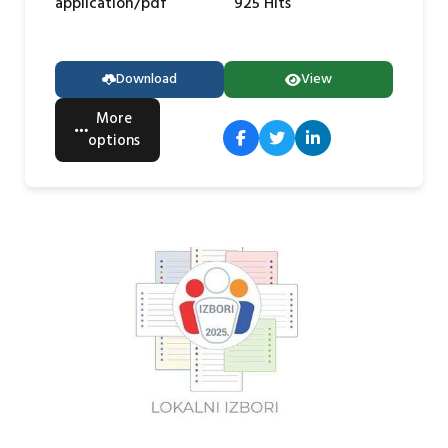
application/pdf
925 Hits
Download
View
More
options