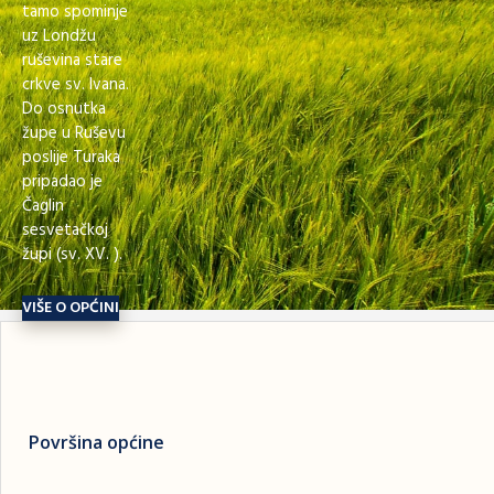
tamo spominje
uz Londžu
ruševina stare
crkve sv. Ivana.
Do osnutka
župe u Ruševu
poslije Turaka
pripadao je
Čaglin
sesvetačkoj
župi (sv. XV. ).
VIŠE O OPĆINI
Površina općine