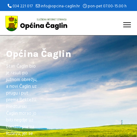
034 221 017
info@opcina-caglin.hr
pon-pet 07.00-15.00 h
Općina Čaglin
Stari Čaglin bio
je rasut po
južnom obrežju,
a novi Čaglin uz
prugu i put
prema Bektežu.
Predturski
Čaglin morao jo
biti negdje uz
Londžu prema
Ruševu, jer se