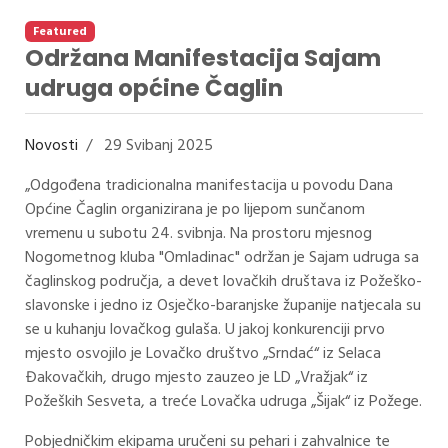
Featured
Održana Manifestacija Sajam
udruga općine Čaglin
Novosti
29 Svibanj 2025
„Odgođena tradicionalna manifestacija u povodu Dana
Općine Čaglin organizirana je po lijepom sunčanom
vremenu u subotu 24. svibnja. Na prostoru mjesnog
Nogometnog kluba "Omladinac" održan je Sajam udruga sa
čaglinskog područja, a devet lovačkih društava iz Požeško-
slavonske i jedno iz Osječko-baranjske županije natjecala su
se u kuhanju lovačkog gulaša. U jakoj konkurenciji prvo
mjesto osvojilo je Lovačko društvo „Srndać“ iz Selaca
Đakovačkih, drugo mjesto zauzeo je LD „Vražjak“ iz
Požeških Sesveta, a treće Lovačka udruga „Šijak“ iz Požege.
Pobjedničkim ekipama uručeni su pehari i zahvalnice te