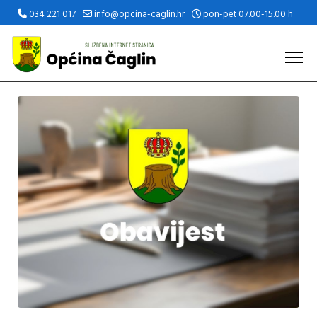
034 221 017
info@opcina-caglin.hr
pon-pet 07.00-15.00 h