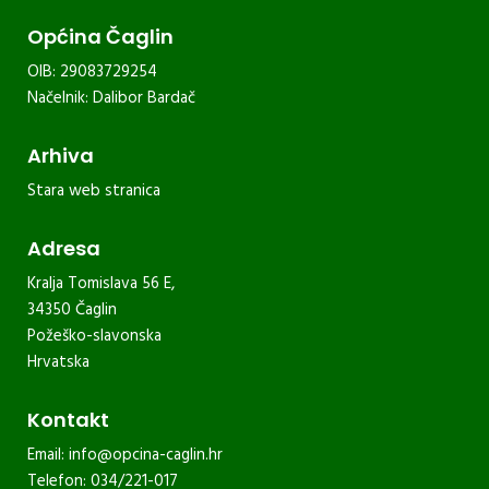
Općina Čaglin
OIB: 29083729254
Načelnik: Dalibor Bardač
Arhiva
Stara web stranica
Adresa
Kralja Tomislava 56 E,
34350 Čaglin
Požeško-slavonska
Hrvatska
Kontakt
Email:
info@opcina-caglin.hr
Telefon: 034/221-017