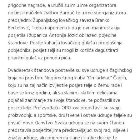
prigodne nagrade, a uručili su im u ime organizatora
općinski načelnik Dalibor Bardač te u ime suorganizatora
predsjednik Županijskog lovačkog saveza Branko
Bertelović, Treba napomenuti da je ovu manifestaciju
posjetila i županica Antonija Jozić obilazeći pojedine
štandove. Poslije kuhanja lovačkog gulaša i proglašenja
pobjednika, posjetitelji su mogli iz kotlića degustirati
pikantni gulaš uz ponudu pića.
Dvadesetak štandova postavile su sve udruge s čaglinskog
kraja na prostoru Nogometnog kluba "Omladinac" Čaglin,
koju su na taj način izvijestile posjetitelje o čemu rade i
bave se kroz godinu, ali sa slanim i slatkim delicijama
pojačali zanimanje za svoje štandove, te počastili sve
posjetitelje. Proizvođači i OPG-ovi predstavili su svoju
proizvodnju a sportske, društvene i ostale udruge željele su
privući novo članstvo. Svaka udruga se na svom štandu
predstavila posjetiteljima predstavljajući svoj rad, ciljeve i
značaj udruge, ali i pripremila slane i slatke delicije te