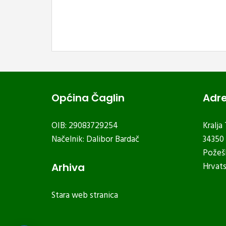
Općina Čaglin
Adr
OIB: 29083729254
Kralja
Načelnik: Dalibor Bardač
34350 
Požeš
Hrvat
Arhiva
Stara web stranica