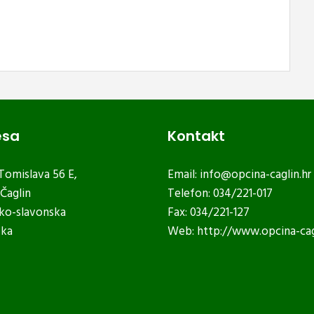
esa
Kontakt
 Tomislava 56 E,
Email:
info@opcina-caglin.hr
Čaglin
Telefon: 034/221-017
ko-slavonska
Fax: 034/221-127
ska
Web:
http://www.opcina-cag