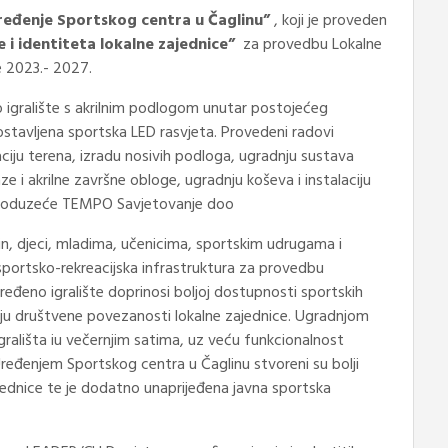
ređenje Sportskog centra u Čaglinu”
, koji je proveden
je i identiteta lokalne zajednice”
za provedbu Lokalne
e 2023.- 2027.
o igralište s akrilnim podlogom unutar postojećeg
ostavljena sportska LED rasvjeta. Provedeni radovi
aciju terena, izradu nosivih podloga, ugradnju sustava
ze i akrilne završne obloge, ugradnju koševa i instalaciju
eo poduzeće TEMPO Savjetovanje doo
, djeci, mladima, učenicima, sportskim udrugama i
sportsko-rekreacijska infrastruktura za provedbu
 Uređeno igralište doprinosi boljoj dostupnosti sportskih
čanju društvene povezanosti lokalne zajednice. Ugradnjom
grališta iu večernjim satima, uz veću funkcionalnost
Uređenjem Sportskog centra u Čaglinu stvoreni su bolji
zajednice te je dodatno unaprijeđena javna sportska