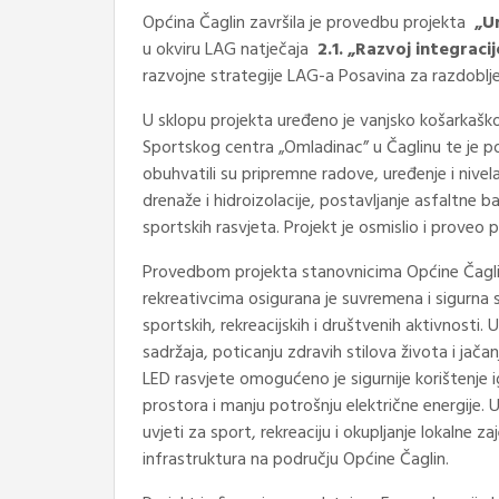
Općina Čaglin završila je provedbu projekta
„U
u okviru LAG natječaja
2.1. „Razvoj integraci
razvojne strategije LAG-a Posavina za razdoblj
U sklopu projekta uređeno je vanjsko košarkašk
Sportskog centra „Omladinac” u Čaglinu te je p
obuhvatili su pripremne radove, uređenje i nivel
drenaže i hidroizolacije, postavljanje asfaltne ba
sportskih rasvjeta. Projekt je osmislio i prov
Provedbom projekta stanovnicima Općine Čaglin
rekreativcima osigurana je suvremena i sigurna 
sportskih, rekreacijskih i društvenih aktivnosti.
sadržaja, poticanju zdravih stilova života i ja
LED rasvjete omogućeno je sigurnije korištenje i
prostora i manju potrošnju električne energije. 
uvjeti za sport, rekreaciju i okupljanje lokalne 
infrastruktura na području Općine Čaglin.