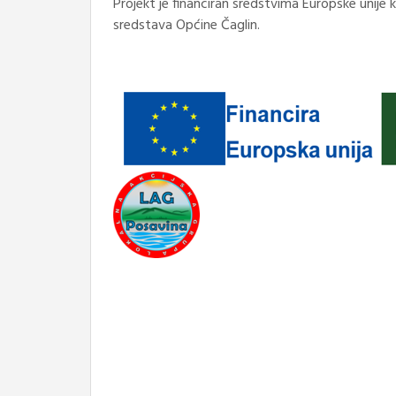
Projekt je financiran sredstvima Europske unije k
sredstava Općine Čaglin.