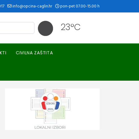
017
info@opcina-caglin.hr
pon-pet 07.00-15.00 h
23°C
KTI
CIVILNA ZAŠTITA