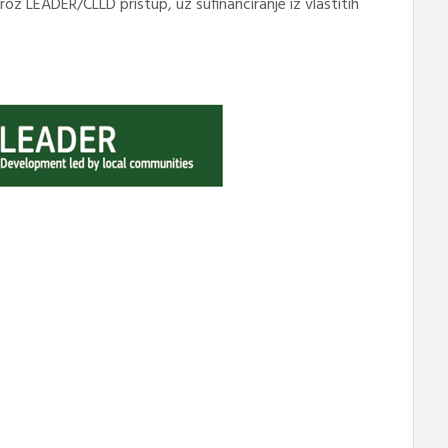
roz LEADER/CLLD pristup, uz sufinanciranje iz vlastitih