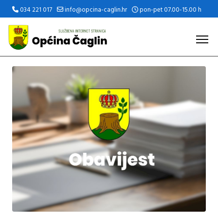
034 221 017
info@opcina-caglin.hr
pon-pet 07.00-15.00 h