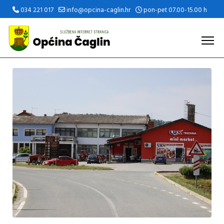
034 221 017
info@opcina-caglin.hr
pon-pet 07.00-15.00 h