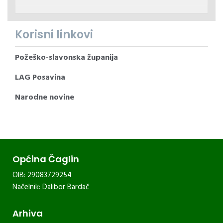
Korisni linkovi
Požeško-slavonska županija
LAG Posavina
Narodne novine
Općina Čaglin
OIB: 29083729254
Načelnik: Dalibor Bardač
Arhiva