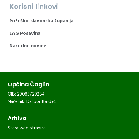
Korisni linkovi
Požeško-slavonska županija
LAG Posavina
Narodne novine
Općina Čaglin
OIB: 29083729254
Načelnik: Dalibor Bardač
Arhiva
Stara web stranica