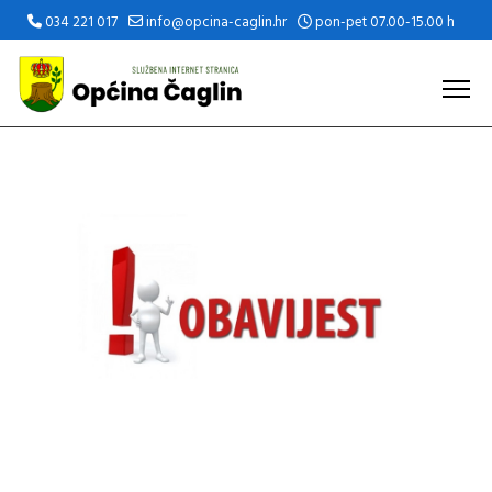
034 221 017
info@opcina-caglin.hr
pon-pet 07.00-15.00 h