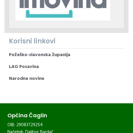
Korisni linkovi
Požeško-slavonska županija
LAG Posavina
Narodne novine
Općina Čaglin
OIB: 29083729254
Načelnik: Dalibor Bardač