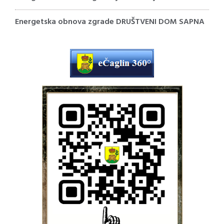
Energetska obnova zgrade DRUŠTVENI DOM SAPNA