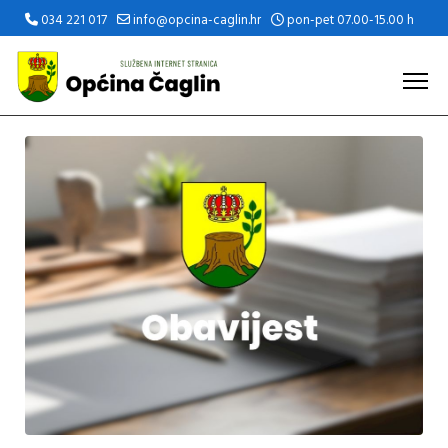
034 221 017
info@opcina-caglin.hr
pon-pet 07.00-15.00 h