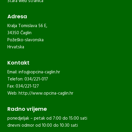
Stara web stranica
Adresa
Kralja Tomislava 56 E,
34350 Čaglin
Požeško-slavonska
Hrvatska
Kontakt
Email:
info@opcina-caglin.hr
Telefon: 034/221-017
Fax: 034/221-127
Web:
http://www.opcina-caglin.hr
Radno vrijeme
ponedjeljak – petak od 7:00 do 15:00 sati
dnevni odmor od 10:00 do 10:30 sati