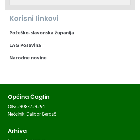
Korisni linkovi
Požeško-slavonska županija
LAG Posavina
Narodne novine
Općina Čaglin
OIB: 29083729254
Načelnik: Dalibor Bardač
Arhiva