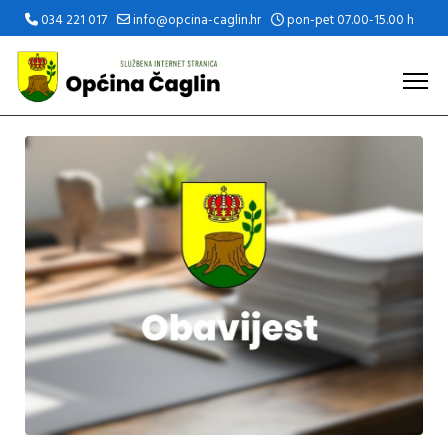
034 221 017
info@opcina-caglin.hr
pon-pet 07.00-15.00 h