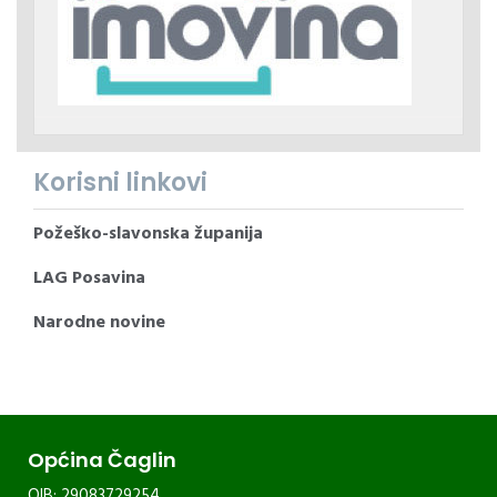
Korisni linkovi
Požeško-slavonska županija
LAG Posavina
Narodne novine
Općina Čaglin
OIB: 29083729254