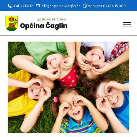
034 221 017
info@opcina-caglin.hr
pon-pet 07.00-15.00 h