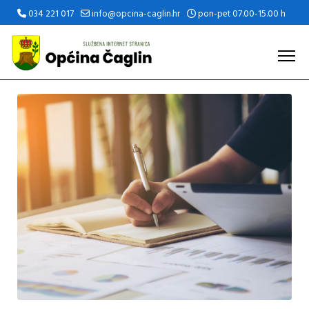
034 221 017
info@opcina-caglin.hr
pon-pet 07.00-15.00 h