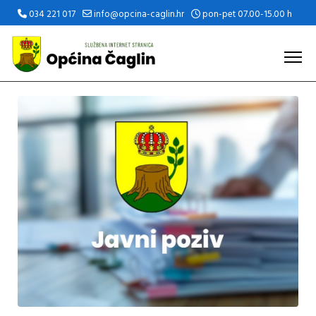
034 221 017
info@opcina-caglin.hr
pon-pet 07.00-15.00 h