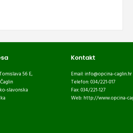
esa
Kontakt
 Tomislava 56 E,
Email:
info@opcina-caglin.hr
Čaglin
Telefon: 034/221-017
ko-slavonska
Fax: 034/221-127
ska
Web:
http://www.opcina-cag