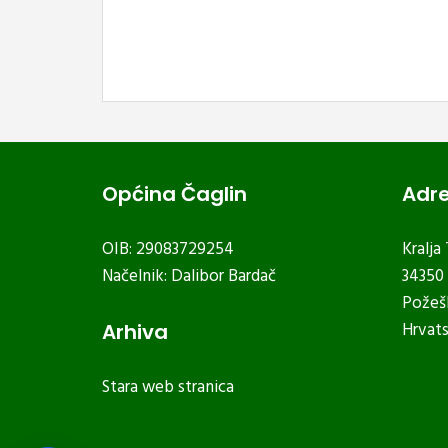
Općina Čaglin
Adr
OIB: 29083729254
Kralja
Načelnik: Dalibor Bardač
34350 
Požeš
Hrvat
Arhiva
Stara web stranica