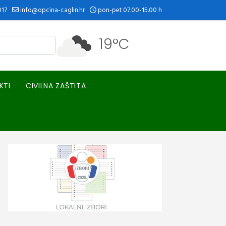
017
info@opcina-caglin.hr
pon-pet 07.00-15.00 h
19°C
KTI
CIVILNA ZAŠTITA