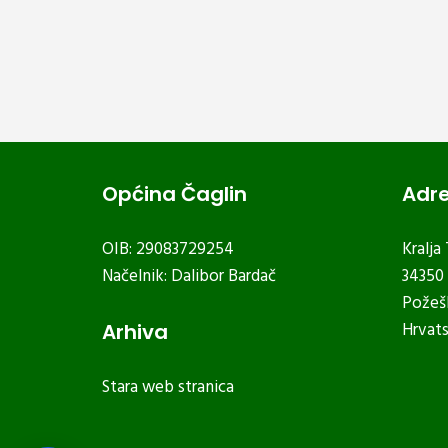
Općina Čaglin
Adr
OIB: 29083729254
Kralja
Načelnik: Dalibor Bardač
34350 
Požeš
Hrvat
Arhiva
Stara web stranica