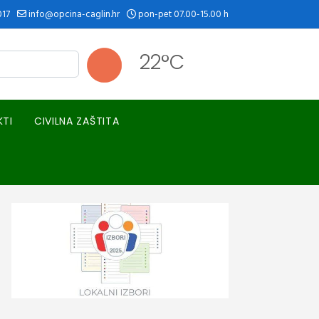
017
info@opcina-caglin.hr
pon-pet 07.00-15.00 h
22°C
KTI
CIVILNA ZAŠTITA