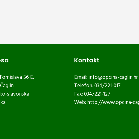
esa
Kontakt
 Tomislava 56 E,
Email:
info@opcina-caglin.hr
Čaglin
Telefon: 034/221-017
ko-slavonska
Fax: 034/221-127
ska
Web:
http://www.opcina-cag