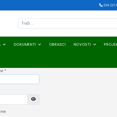
034 221 
Traži
A
DOKUMENTI
OBRASCI
NOVOSTI
PROJE
me
*
Prikaži lozinku
 me