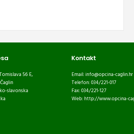
esa
Kontakt
 Tomislava 56 E,
Email:
info@opcina-caglin.hr
Čaglin
Telefon: 034/221-017
ko-slavonska
Fax: 034/221-127
ska
Web:
http://www.opcina-cag