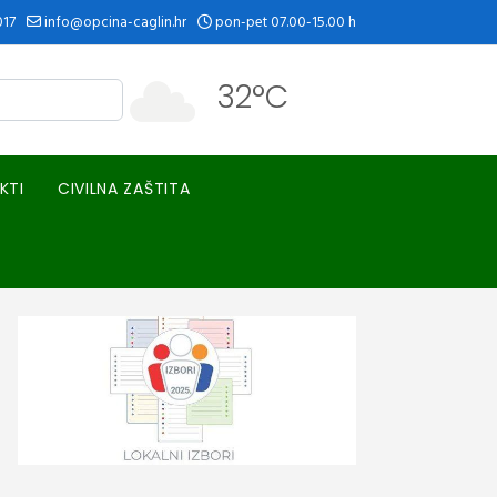
017
info@opcina-caglin.hr
pon-pet 07.00-15.00 h
32°C
KTI
CIVILNA ZAŠTITA