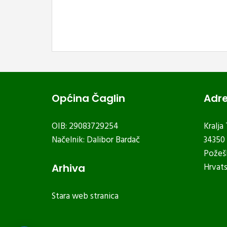
Općina Čaglin
Adr
OIB: 29083729254
Kralja
Načelnik: Dalibor Bardač
34350 
Požeš
Hrvat
Arhiva
Stara web stranica