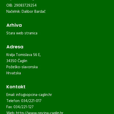
OIB: 29083729254
Načelnik: Dalibor Bardač
Arhiva
Stara web stranica
Adresa
Kralja Tomislava 56 E,
34350 Čaglin
Požeško-slavonska
Hrvatska
Kontakt
Email:
info@opcina-caglin.hr
Telefon: 034/221-017
Fax: 034/221-127
Web:
http://www.opcina-caglin.hr