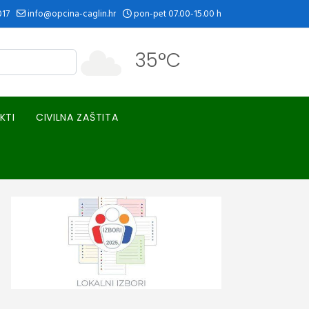
017
info@opcina-caglin.hr
pon-pet 07.00-15.00 h
35°C
KTI
CIVILNA ZAŠTITA