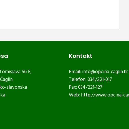
esa
Kontakt
 Tomislava 56 E,
Email:
info@opcina-caglin.hr
Čaglin
Telefon: 034/221-017
ko-slavonska
Fax: 034/221-127
ska
Web:
http://www.opcina-cag