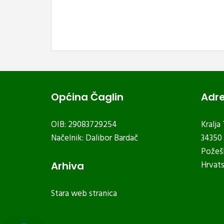
Općina Čaglin
Adr
OIB: 29083729254
Kralja
Načelnik: Dalibor Bardač
34350 
Požeš
Hrvat
Arhiva
Stara web stranica