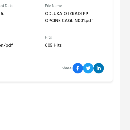
ed Date
File Name
6.
ODLUKA O IZRADI PP
OPCINE CAGLIN001.pdf
Hits
on/pdf
605 Hits
Share: