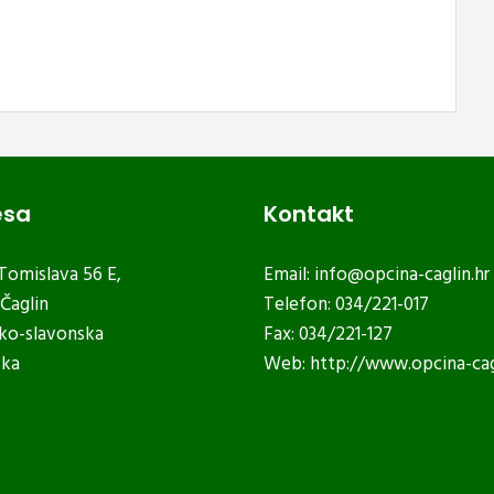
esa
Kontakt
 Tomislava 56 E,
Email:
info@opcina-caglin.hr
Čaglin
Telefon: 034/221-017
ko-slavonska
Fax: 034/221-127
ska
Web:
http://www.opcina-cag