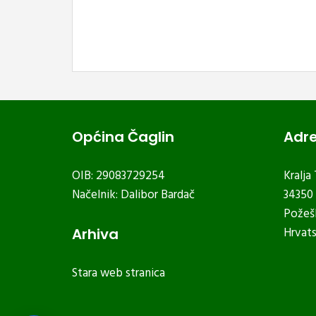
Općina Čaglin
Adr
OIB: 29083729254
Kralja
Načelnik: Dalibor Bardač
34350 
Požeš
Hrvat
Arhiva
Stara web stranica