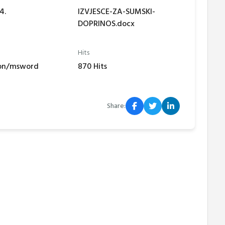
4.
IZVJESCE-ZA-SUMSKI-
DOPRINOS.docx
Hits
ion/msword
870 Hits
Share: