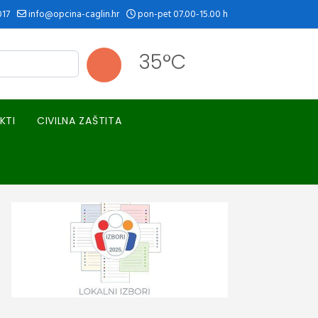
017
info@opcina-caglin.hr
pon-pet 07.00-15.00 h
35°C
KTI
CIVILNA ZAŠTITA