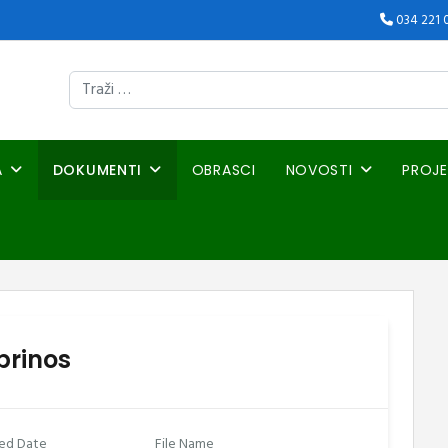
034 221 
Traži
A
DOKUMENTI
OBRASCI
NOVOSTI
PROJE
prinos
ed Date
File Name