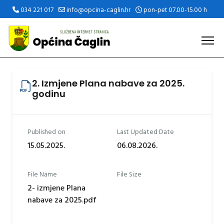
034 221 017
info@opcina-caglin.hr
pon-pet 07.00-15.00 h
2. Izmjene Plana nabave za 2025.
godinu
Published on
Last Updated Date
15.05.2025.
06.08.2026.
File Name
File Size
2- izmjene Plana
nabave za 2025.pdf