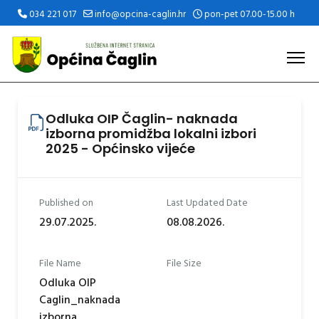
034 221 017
info@opcina-caglin.hr
pon-pet 07.00-15.00 h
Odluka OIP Čaglin- naknada
izborna promidžba lokalni izbori
2025 - Općinsko vijeće
Published on
Last Updated Date
29.07.2025.
08.08.2026.
File Name
File Size
Odluka OIP
Caglin_naknada
izborna