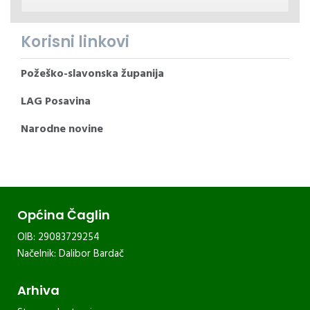
Korisni linkovi
Požeško-slavonska županija
LAG Posavina
Narodne novine
Općina Čaglin
OIB: 29083729254
Načelnik: Dalibor Bardač
Arhiva