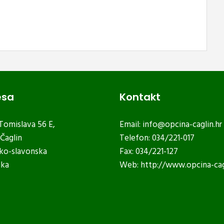
esa
Kontakt
 Tomislava 56 E,
Email:
info@opcina-caglin.hr
Čaglin
Telefon: 034/221-017
ko-slavonska
Fax: 034/221-127
ska
Web:
http://www.opcina-cag