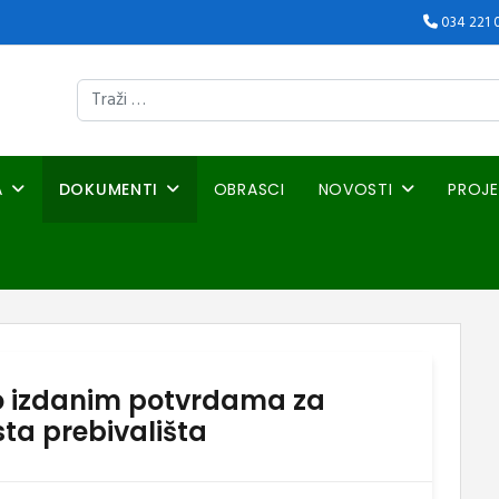
034 221 
Traži
A
DOKUMENTI
OBRASCI
NOVOSTI
PROJE
o izdanim potvrdama za
ta prebivališta