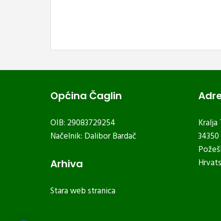
Općina Čaglin
Adr
OIB: 29083729254
Kralja
Načelnik: Dalibor Bardač
34350 
Požeš
Hrvat
Arhiva
Stara web stranica