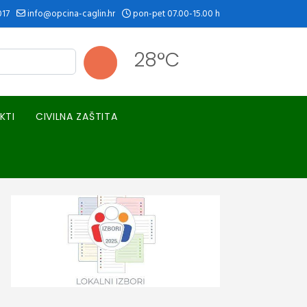
017
info@opcina-caglin.hr
pon-pet 07.00-15.00 h
28°C
KTI
CIVILNA ZAŠTITA