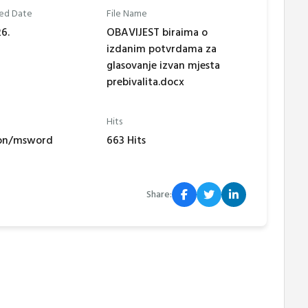
ed Date
File Name
6.
OBAVIJEST biraima o
izdanim potvrdama za
glasovanje izvan mjesta
prebivalita.docx
Hits
ion/msword
663 Hits
Share: