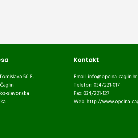
esa
Kontakt
 Tomislava 56 E,
Email:
info@opcina-caglin.hr
Čaglin
Telefon: 034/221-017
ko-slavonska
Fax: 034/221-127
ska
Web:
http://www.opcina-cag