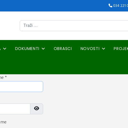
034 221 
Traži
A
DOKUMENTI
OBRASCI
NOVOSTI
PROJE
me
*
Prikaži lozinku
 me