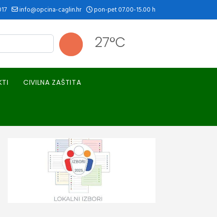
017
info@opcina-caglin.hr
pon-pet 07.00-15.00 h
27°C
KTI
CIVILNA ZAŠTITA