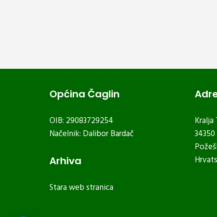
Općina Čaglin
Adr
OIB: 29083729254
Kralja
Načelnik: Dalibor Bardač
34350 
Požeš
Hrvat
Arhiva
Stara web stranica