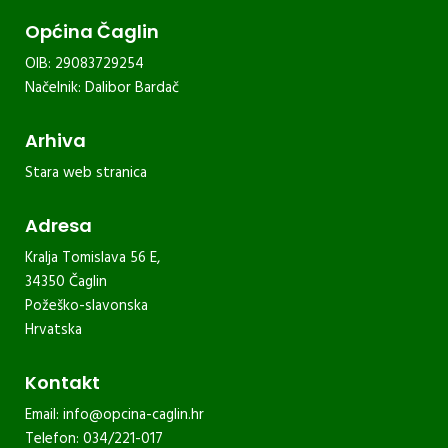
Općina Čaglin
OIB: 29083729254
Načelnik: Dalibor Bardač
Arhiva
Stara web stranica
Adresa
Kralja Tomislava 56 E,
34350 Čaglin
Požeško-slavonska
Hrvatska
Kontakt
Email:
info@opcina-caglin.hr
Telefon: 034/221-017