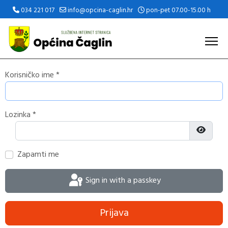
034 221 017
info@opcina-caglin.hr
pon-pet 07.00-15.00 h
Korisničko ime
*
Lozinka
*
Prikaži 
Zapamti me
Sign in with a passkey
Prijava