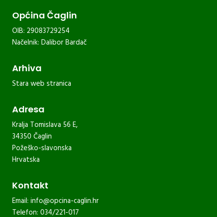
Općina Čaglin
OIB: 29083729254
Načelnik: Dalibor Bardač
Arhiva
Stara web stranica
Adresa
Kralja Tomislava 56 E,
34350 Čaglin
Požeško-slavonska
Hrvatska
Kontakt
Email:
info@opcina-caglin.hr
Telefon: 034/221-017