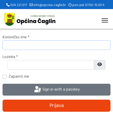
034 221 017
info@opcina-caglin.hr
pon-pet 07.00-15.00 h
Korisničko ime
*
Lozinka
*
Prikaži 
Zapamti me
Sign in with a passkey
Prijava