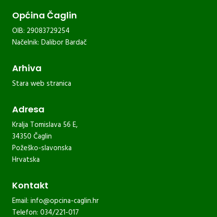
Općina Čaglin
OIB: 29083729254
Načelnik: Dalibor Bardač
Arhiva
Stara web stranica
Adresa
Kralja Tomislava 56 E,
34350 Čaglin
Požeško-slavonska
Hrvatska
Kontakt
Email:
info@opcina-caglin.hr
Telefon: 034/221-017