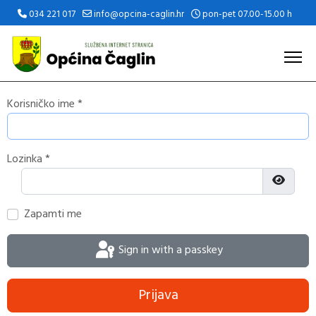
034 221 017
info@opcina-caglin.hr
pon-pet 07.00-15.00 h
Korisničko ime
*
Lozinka
*
Prikaži 
Zapamti me
Sign in with a passkey
Prijava