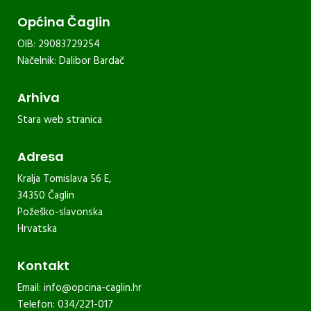
Općina Čaglin
OIB: 29083729254
Načelnik: Dalibor Bardač
Arhiva
Stara web stranica
Adresa
Kralja Tomislava 56 E,
34350 Čaglin
Požeško-slavonska
Hrvatska
Kontakt
Email:
info@opcina-caglin.hr
Telefon: 034/221-017