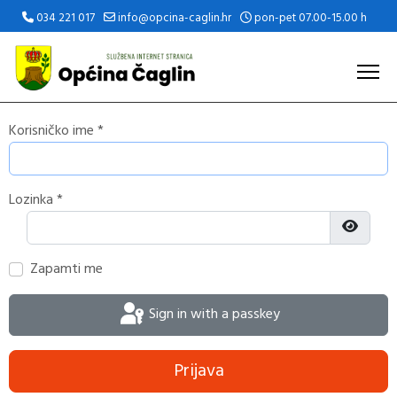
034 221 017
info@opcina-caglin.hr
pon-pet 07.00-15.00 h
Korisničko ime
*
Lozinka
*
Prikaži 
Zapamti me
Sign in with a passkey
Prijava