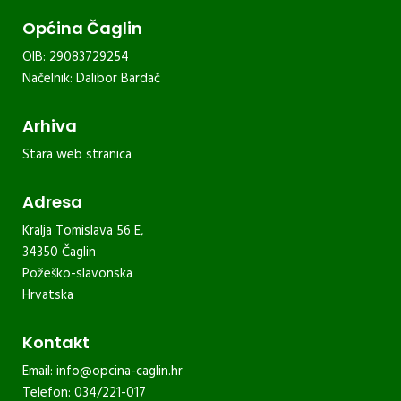
Općina Čaglin
OIB: 29083729254
Načelnik: Dalibor Bardač
Arhiva
Stara web stranica
Adresa
Kralja Tomislava 56 E,
34350 Čaglin
Požeško-slavonska
Hrvatska
Kontakt
Email:
info@opcina-caglin.hr
Telefon: 034/221-017