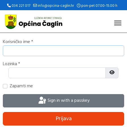
034 221 017
info@opcina-caglin.hr
pon-pet 07.00-15.00 h
Korisničko ime
*
Lozinka
*
Prikaži 
Zapamti me
Sign in with a passkey
Prijava