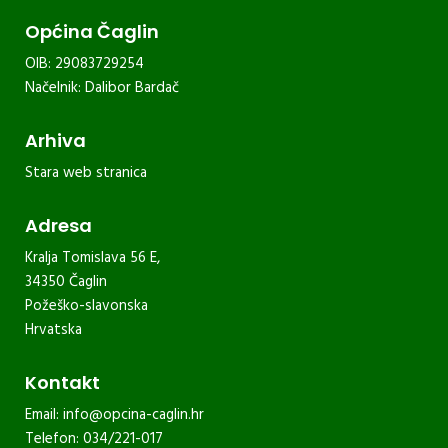
Općina Čaglin
OIB: 29083729254
Načelnik: Dalibor Bardač
Arhiva
Stara web stranica
Adresa
Kralja Tomislava 56 E,
34350 Čaglin
Požeško-slavonska
Hrvatska
Kontakt
Email:
info@opcina-caglin.hr
Telefon: 034/221-017