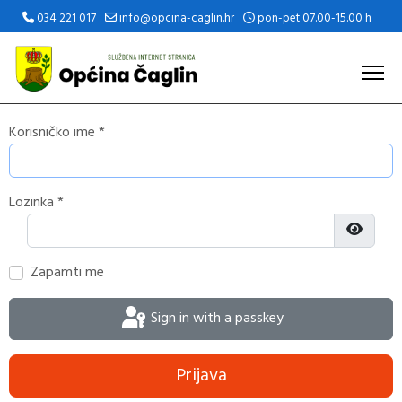
034 221 017
info@opcina-caglin.hr
pon-pet 07.00-15.00 h
Korisničko ime
*
Lozinka
*
Prikaži 
Zapamti me
Sign in with a passkey
Prijava